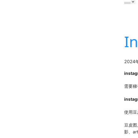
I
2024
inst
需要梯
inst
使用豆
豆皮图
影、ar