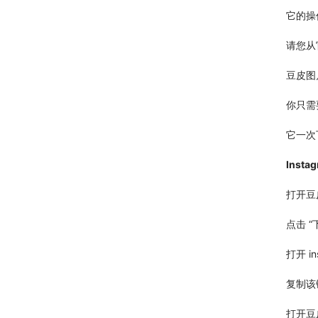
它的操
请您从
豆皮图
你只需
它一次
Inst
打开豆
点击 
打开 
复制该
打开豆